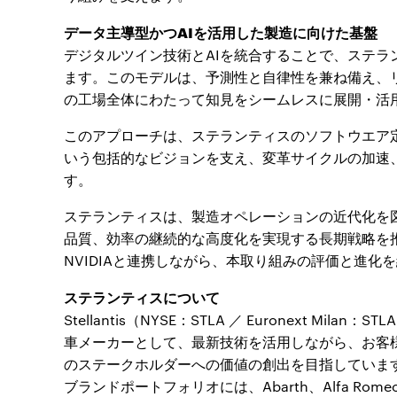
データ主導型かつAIを活用した製造に向けた基盤
デジタルツイン技術とAIを統合することで、ステ
ます。このモデルは、予測性と自律性を兼ね備え、
の工場全体にわたって知見をシームレスに展開・活
このアプローチは、ステランティスのソフトウエア定義型製造（SD
いう包括的なビジョンを支え、変革サイクルの加速
す。
ステランティスは、製造オペレーションの近代化を
品質、効率の継続的な高度化を実現する長期戦略を
NVIDIAと連携しながら、本取り組みの評価と進化
ステランティスについて
Stellantis（NYSE：STLA ／ Euronext Milan
車メーカーとして、最新技術を活用しながら、お客
のステークホルダーへの価値の創出を目指していま
ブランドポートフォリオには、Abarth、Alfa Romeo、Ch