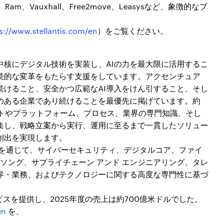
eot、Ram、Vauxhall、Free2move、Leasysなど、象徴的なブ
s://www.stellantis.com/en
）をご覧ください。
中核にデジタル技術を実装し、AIの力を最大限に活用するこ
続的な変革をもたらす支援をしています。アクセンチュア
続けること、安全かつ広範なAI導入をけん引すること、そし
いのある企業であり続けることを最優先に掲げています。約
セットやプラットフォーム、プロセス、業界の専門知識、そし
集し、戦略立案から実行、運用に至るまで一貫したソリュー
創出を実現します。
」を通じて、サイバーセキュリティ、デジタルコア、ファイ
、ソング、サプライチェーン アンド エンジニアリング、タレ
業界・業務、およびテクノロジーに関する高度な専門性に基づ
ビスを提供し、2025年度の売上は約700億米ドルでした。
en
を、