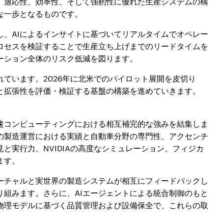
、適応性、効率性、そして強靭性に優れた生産システムの構
な一歩となるものです。
し、AIによるインサイトに基づいてリアルタイムでオペレー
ロセスを検証することで生産立ち上げまでのリードタイムを
ーション全体のリスク低減を図ります。
ています。2026年に北米でのパイロット展開を皮切り
と拡張性を評価・検証する基盤の構築を進めていきます。
高速コンピューティングにおける相互補完的な強みを結集しま
の製造運営における実績と自動車分野の専門性、アクセンチ
と実行力、NVIDIAの高度なシミュレーション、フィジカ
ます。
バーチャルと実世界の製造システムが相互にフィードバックし
り組みます。さらに、AIエージェントによる統合制御のもと
物理モデルに基づく品質管理および設備保全で、これらの取