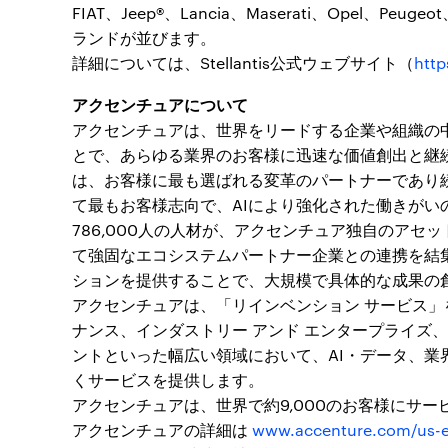
FIAT、Jeep®、Lancia、Maserati、Opel、Peug
ランドが並びます。
詳細については、Stellantis公式ウェブサイト（
http
アクセンチュアについて
アクセンチュアは、世界をリードする企業や組織の
とで、あらゆる業界のお客様に迅速な価値創出と継
は、お客様に最も選ばれる変革のパートナーであり
て最もお客様志向で、AIにより強化された働きが
786,000人の人材が、アクセンチュア独自のア
て強固なエコシステムパートナー企業との連携を結
ションを提供することで、大規模で具体的な成果の
アクセンチュアは、「リインベンション サービス
ナンス、インダストリー アンド エンタープライズ
ントといった幅広い領域において、AI・データ、
くサービスを提供します。
アクセンチュアは、世界で約9,000のお客様にサー
アクセンチュアの詳細は
www.accenture.com/us-