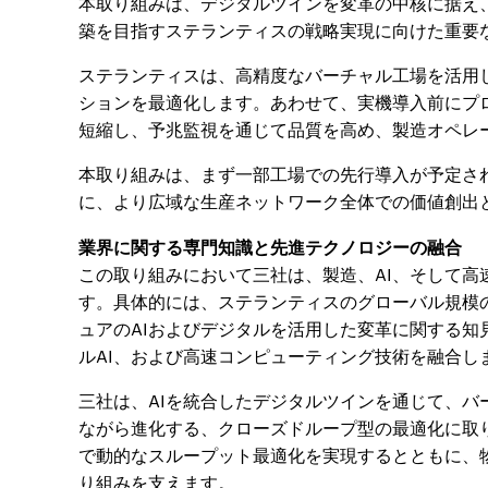
本取り組みは、デジタルツインを変革の中核に据え
築を目指すステランティスの戦略実現に向けた重要
ステランティスは、高精度なバーチャル工場を活用
ションを最適化します。あわせて、実機導入前にプ
短縮し、予兆監視を通じて品質を高め、製造オペレ
本取り組みは、まず一部工場での先行導入が予定され
に、より広域な生産ネットワーク全体での価値創出
業界に関する専門知識と先進テクノロジーの融合
この取り組みにおいて三社は、製造、AI、そして
す。具体的には、ステランティスのグローバル規模
ュアのAIおよびデジタルを活用した変革に関する知見
ルAI、および高速コンピューティング技術を融合し
三社は、AIを統合したデジタルツインを通じて、
ながら進化する、クローズドループ型の最適化に取
で動的なスループット最適化を実現するとともに、
り組みを支えます。