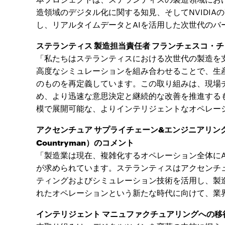
造領域のデジタル化に関する知見、そしてNVIDIAの
し、リアルタイムデータとAIを活用した次世代のバ
ステランティス 製造担当責任者 フランチェスコ・チャンチ
「私たちはステランティスにおける次世代の製造を
高度なシミュレーションを組み合わせることで、生
のものを再定義しています。この取り組みは、現場
め、より迅速な意思決定と継続的な改善を推進するも
模で展開可能な、よりインテリジェントなオペレー
アクセンチュア サプライチェーン&エンジニアリング
Countryman）のコメント
「製造業は現在、複雑化するオペレーション全体に
が求められています。ステランティスはアクセンチュ
ティングおよびシミュレーション技術を活用し、製
れたオペレーションという新たな時代に向けて、業
インテリジェント マニュファクチュアリングへの移