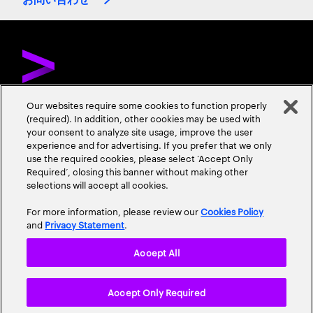
Our websites require some cookies to function properly
(required). In addition, other cookies may be used with
お問い合わせ
採用情報
会社情報
your consent to analyze site usage, improve the user
experience and for advertising. If you prefer that we only
use the required cookies, please select ‘Accept Only
Required’, closing this banner without making other
selections will accept all cookies.
For more information, please review our
Cookies Policy
and
Privacy Statement
.
プライバシーポリシー
情報セキュリティ基本方針
Accept All
個人情報保護に関する基本方針
使用条項
Cookieポリシー
Accept Only Required
アクセシビリティステートメント
サイトマップ