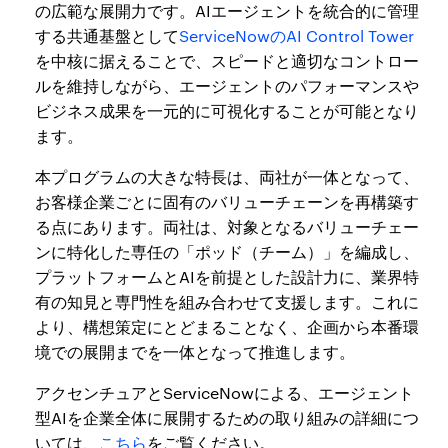
の広範な展開力です。AIエージェントを統合的に管理
する共通基盤として
ServiceNowのAI Control Tower
を中核に据えることで、スピードと適切なコントロー
ルを維持しながら、エージェントのパフォーマンスや
ビジネス成果を一元的に可視化することが可能となり
ます。
本プログラムの大きな特長は、両社が一体となって、
お客様企業ごとに固有のバリューチェーンを再構築す
る点にあります。両社は、対象となるバリューチェー
ンに特化した専任の「ポッド（チーム）」を編成し、
プラットフォームとAIを前提とした設計力に、業界特
有の知見と専門性を組み合わせて支援します。これに
より、構想策定にとどまることなく、企画から本番環
境での展開までを一体となって推進します。
アクセンチュアとServiceNowによる、エージェント
型AIを企業全体に展開するための取り組みの詳細につ
いては、
こちら
をご覧ください。