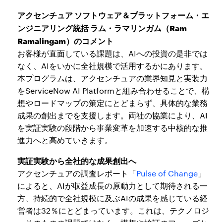
アクセンチュア ソフトウェア＆プラットフォーム・エ
ンジニアリング統括 ラム・ラマリンガム（Ram
Ramalingam）のコメント
お客様が直面している課題は、AIへの投資の是非では
なく、AIをいかに全社規模で活用するかにあります。
本プログラムは、アクセンチュアの業界知見と実装力
をServiceNow AI Platformと組み合わせることで、構
想やロードマップの策定にとどまらず、具体的な業務
成果の創出までを支援します。両社の協業により、AI
を実証実験の段階から事業変革を加速する中核的な推
進力へと高めていきます。
実証実験から全社的な成果創出へ
アクセンチュアの調査レポート「
Pulse of Change
」
によると、AIが収益成長の原動力として期待される一
方、持続的で全社規模に及ぶAIの成果を感じている経
営者は32％にとどまっています。これは、テクノロジ