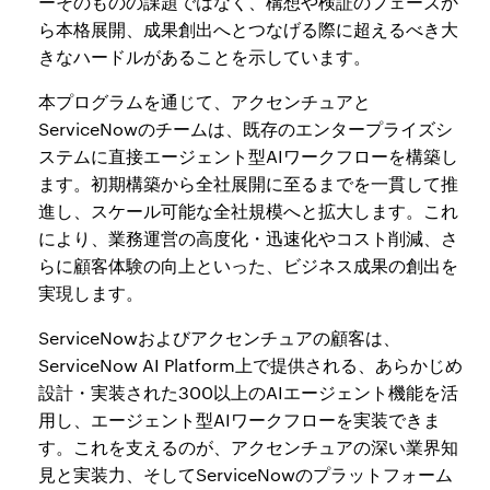
ーそのものの課題ではなく、構想や検証のフェーズか
ら本格展開、成果創出へとつなげる際に超えるべき大
きなハードルがあることを示しています。
本プログラムを通じて、アクセンチュアと
ServiceNowのチームは、既存のエンタープライズシ
ステムに直接エージェント型AIワークフローを構築し
ます。初期構築から全社展開に至るまでを一貫して推
進し、スケール可能な全社規模へと拡大します。これ
により、業務運営の高度化・迅速化やコスト削減、さ
らに顧客体験の向上といった、ビジネス成果の創出を
実現します。
ServiceNowおよびアクセンチュアの顧客は、
ServiceNow AI Platform上で提供される、あらかじめ
設計・実装された300以上のAIエージェント機能を活
用し、エージェント型AIワークフローを実装できま
す。これを支えるのが、アクセンチュアの深い業界知
見と実装力、そしてServiceNowのプラットフォーム