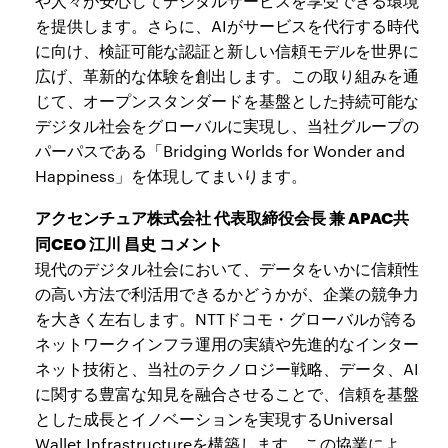
や人々が安心してデジタルサービスを享受できる環境
を提供します。さらに、AIがサービスを代行する時代
に向け、検証可能な認証と新しい信頼モデルを世界に
広げ、革新的な体験を創出します。この取り組みを通
じて、オープンスタンダードを基盤とした持続可能な
デジタル社会をグローバルに実現し、当社グループの
パーパスである「Bridging Worlds for Wonder and
Happiness」を体現してまいります。
アクセンチュア株式会社 代表取締役会長 兼 APAC共
同CEO 江川 昌史 コメント
現代のデジタル社会において、データをいかに信頼性
の高い方法で利活用できるかどうかが、企業の競争力
を大きく左右します。NTTドコモ・グローバルが誇る
ネットワークインフラ運用の実績や先進的なインター
ネット技術と、当社のテクノロジー戦略、データ、AI
に関する豊富な知見を融合させることで、信頼を基盤
とした成長とイノベーションを実現するUniversal
Wallet Infrastructureを構築します。この協業によ