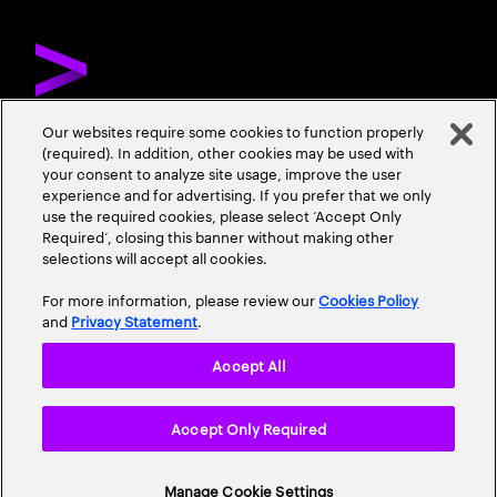
Our websites require some cookies to function properly
(required). In addition, other cookies may be used with
お問い合わせ
採用情報
会社情報
your consent to analyze site usage, improve the user
experience and for advertising. If you prefer that we only
use the required cookies, please select ‘Accept Only
Required’, closing this banner without making other
selections will accept all cookies.
For more information, please review our
Cookies Policy
and
Privacy Statement
.
プライバシーポリシー
情報セキュリティ基本方針
Accept All
個人情報保護に関する基本方針
使用条項
Cookieポリシー
Accept Only Required
アクセシビリティステートメント
サイトマップ
© 2026 Accenture. All Rights Reserved.
Manage Cookie Settings