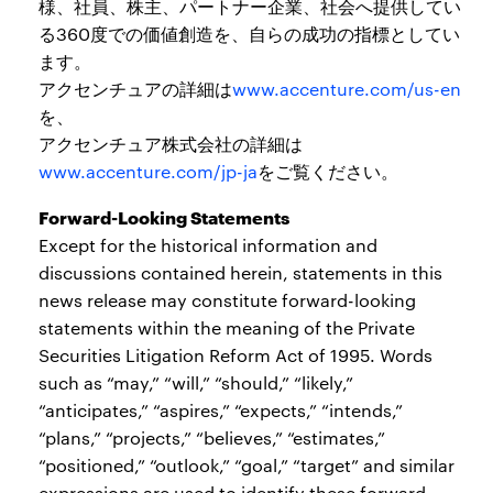
様、社員、株主、パートナー企業、社会へ提供してい
る360度での価値創造を、自らの成功の指標としてい
ます。
アクセンチュアの詳細は
www.accenture.com/us-en
を、
アクセンチュア株式会社の詳細は
www.accenture.com/jp-ja
をご覧ください。
Forward-Looking Statements
Except for the historical information and
discussions contained herein, statements in this
news release may constitute forward-looking
statements within the meaning of the Private
Securities Litigation Reform Act of 1995. Words
such as “may,” “will,” “should,” “likely,”
“anticipates,” “aspires,” “expects,” “intends,”
“plans,” “projects,” “believes,” “estimates,”
“positioned,” “outlook,” “goal,” “target” and similar
expressions are used to identify these forward-