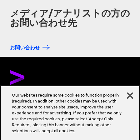
メディア/アナリストの方の
お問い合わせ先
お問い合わせ
Our websites require some cookies to function properly
(required). In addition, other cookies may be used with
お問い合わせ
採用情報
会社情報
your consent to analyze site usage, improve the user
experience and for advertising. If you prefer that we only
use the required cookies, please select ‘Accept Only
Required’, closing this banner without making other
selections will accept all cookies.