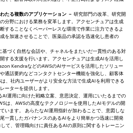
わたる複数のアプリケーション －
研究部門の改革、研究開
の分野における業務を変革します。アクセンチュアは生成
中断することなくペーパーレスな環境で作業に注力できるよ
成を加速させることで、医薬品の承認を迅速化し患者の
測に基づく自然な会話や、チャネルをまたいだ一貫性のある対
開する支援を行います。アクセンチュアは生成AIを活用し
、Amazon KendraなどのAWSのAIサービスを活用したソリュー
や通話要約などコンタクトセンター機能を強化し、顧客体
Sは、社内ユーザーがより安全な方法で生成AIを利用できる
レーターを提供します。
るAI運用に向けた戦略立案、意思決定、運用にいたるまでの
Sは、AWSの高度なテクノロジーを使用したAIモデルの開
ています。 あらたなAI運用指針が加わることで、意図しな
尾一貫したガバナンスのあるAIをより簡単かつ迅速に開発
力して、管理職向けに責任あるAIの原則に関するトレーニン