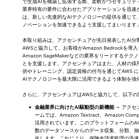
で生成AIを構築し拡張する際、柔軟かつセキュリ
業界特有の要件に合わせたアプリケーションを迅速
は、新しい先進的なAIテクノロジーの提供を通じ
ノベーションを加速できるよう支援してまいります
本取り組みは、アクセンチュアが先日発表したAI分
AWSと協力して、お客様がAmazon Bedrockを導
Amazon SageMakerなどの業界をリードする
とを支援します。アクセンチュアはまた、人材の採
供やトレーニング、認定資格の付与を通じてAWS 
AIテクノロジーを最大限に活用できるよう体制を強
さらに、アクセンチュアはAWSと協力して、以下
金融業界に向けたAI駆動型の新機能 －
アクセ
ームでは、Amazon Textract、Amazon Co
活用されています。このプラットフォームのA
数のデータソースからのデータ収集、分類、抽
化します。これにより、保険金請求処理の迅速