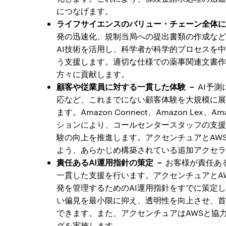
につなげます。
ライフサイエンスのバリュー・チェーン全体に
発の迅速化、規制当局への提出書類の作成など
AI技術を活用し、科学者が科学的プロセスを
う支援します。適切な仕様での薬事関連文書作
方々に貢献します。
顧客や従業員に対する一貫した体験 －
AI予
応など、これまでにない顧客体験を大規模に展
ます。Amazon Connect、Amazon Lex
ションにより、コールセンタースタッフの支援
験の向上を推進します。アクセンチュアとAW
よう、あらかじめ構築されている追加アクセラ
責任あるAI運用指針の策定 －
お客様が責任あ
一貫した支援を行います。アクセンチュアとAW
発を管理するためのAI運用指針をすでに策定し
い偏見を最小限に抑え、透明性を向上させ、首
できます。また、アクセンチュアはAWSと協
グを実施します。