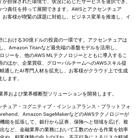
ティが担保された環境で、状況に応じたサービスを選択でき、
かつ責任を持って展開できます。AWSとアクセンチュア
て、お客様が喫緊の課題に対処し、ビジネス変革を推進し、イ
」
野における30億ドルの投資の一環です。アクセンチュアは
入し、Amazon Titanなど最先端の基盤モデルを活用し、
テクノロジーを、他のAWS MLテクノロジーとともに導入するこ
用のほか、企業買収、グローバルチームへのAWSスキル提
に精通したAI専門人材を拡充し、お客様がクラウド上で生成
化します。
の業界および業界横断型ソリューションを開発します。
ンチュア・コグニティブ・インシュアランス・プラットフォ
mprehend、Amazon SageMakerなどのAWSテクノロジーが
I機能を拡張して、銀行から証券、保険へと領域を広げ、複
出など、金融業界の業務において工数のかかる作業を効率
化や、顧客体験の向上のほか、不正行為によるリスク軽減