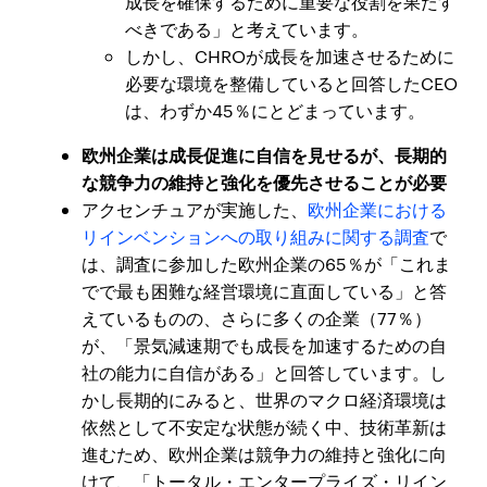
成長を確保するために重要な役割を果たす
べきである」と考えています。
しかし、CHROが成長を加速させるために
必要な環境を整備していると回答したCEO
は、わずか45％にとどまっています。
欧州企業は成長促進に自信を見せるが、長期的
な競争力の維持と強化を優先させることが必要
アクセンチュアが実施した、
欧州企業における
リインベンションへの取り組みに関する調査
で
は、調査に参加した欧州企業の65％が「これま
でで最も困難な経営環境に直面している」と答
えているものの、さらに多くの企業（77％）
が、「景気減速期でも成長を加速するための自
社の能力に自信がある」と回答しています。し
かし長期的にみると、世界のマクロ経済環境は
依然として不安定な状態が続く中、技術革新は
進むため、欧州企業は競争力の維持と強化に向
けて、「トータル・エンタープライズ・リイン