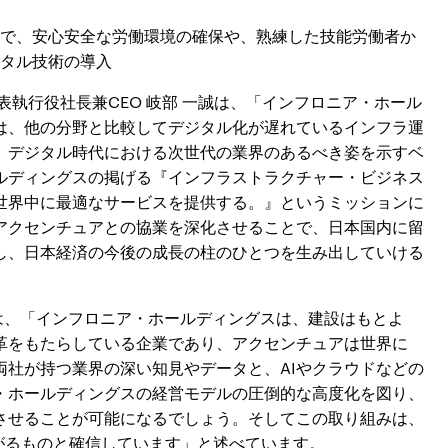
で、安心安全な労働環境の確保や、熟練した技能労働者か
タル技術の導入
表執行役社長兼CEO 岐部 一誠は、「インフロニア・ホール
は、他の分野と比較してデジタル化が遅れているインフラ運
、デジタル時代における次世代の業界のあるべき姿を示すベ
ルディングスの掲げる『インフラストラクチャー・ビジネス
世界中に最適なサービスを提供する。』というミッションに
アクセンチュアとの協業を深化させることで、日本国内に留
し、日本経済の今後の成長の柱のひとつを生み出していける
史は、「インフロニア・ホールディングスは、建設はもとよ
革をもたらしている企業であり、アクセンチュアは世界に
両社が持つ業界の深い知見やデータと、AIやクラウドなどの
・ホールディングスの経営モデルの圧倒的な高度化を図り、
させることが可能になるでしょう。そしてこの取り組みは、
がるものと確信しています」と述べています。