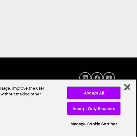
 usage, improve the user
Accept All
r without making other
Accept Only Required
© 2026 Accenture. All Rights Reserved.
Manage Cookie Settings