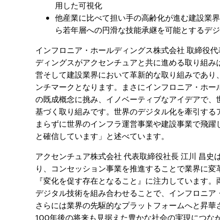
用した可視化
他産業に比べて担い手の高齢化が進む建設業界
ら若年層への円滑な技能承継を可能とするデジ
インフロニア・ホールディングス株式会社 取締役代
ディングスがアクセンチュアと共に進める取り組み
営そして建設業界において革新的な取り組みであり
ンチマークとなります。まさにインフロニア・ホー
の既成概念に挑み、イノベーティブなアイデアで、
基づく取り組みです。世界のデジタル化を牽引する
まらずに世界のインフラ運営事業や建設事業で飛躍
と確信しています」と述べています。
アクセンチュア株式会社 代表取締役社長 江川 昌
り、コンセッション事業を推進することで業界に変
『変化を促す存在となること』に注力しています。
デジタル技術を組み合わせることで、インフロニア
さらには業界の先駆的なプラットフォームへと昇華
100年後の将来も見据えた豊かな社会の実現につな