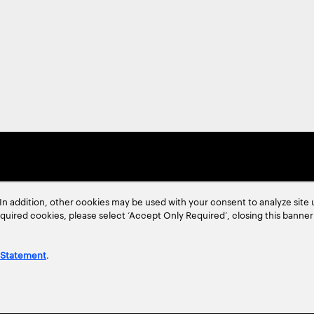
In addition, other cookies may be used with your consent to analyze site
required cookies, please select ‘Accept Only Required’, closing this banne
 Statement
.
方針
使用条項
Cookieポリシー
アクセシビリティステートメント
サイトマップ