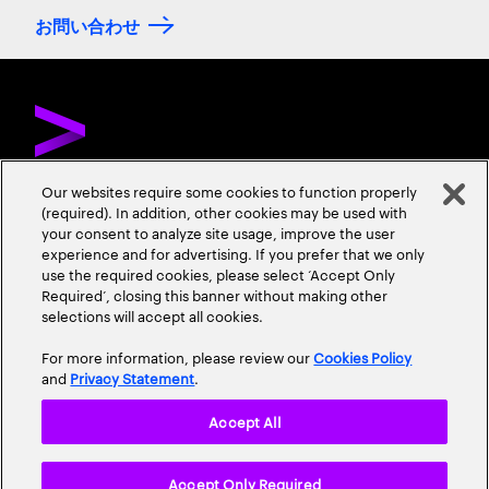
お問い合わせ
Our websites require some cookies to function properly
(required). In addition, other cookies may be used with
お問い合わせ
採用情報
会社情報
your consent to analyze site usage, improve the user
experience and for advertising. If you prefer that we only
use the required cookies, please select ‘Accept Only
Required’, closing this banner without making other
selections will accept all cookies.
For more information, please review our
Cookies Policy
and
Privacy Statement
.
プライバシーポリシー
情報セキュリティ基本方針
Accept All
個人情報保護に関する基本方針
使用条項
Cookieポリシー
Accept Only Required