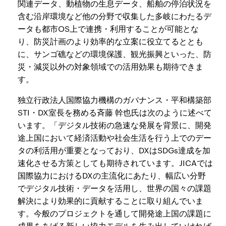
関連データ、動植物の生息データ、船舶の停泊状況を
含む沿岸環境など他の分野で収集した多岐にわたるデ
ータも都市OS上で連携・利用することが可能とな
り、防災計画のより効率的な立案に役立てるととも
に、サンゴ礁などの環境保護、観光振興といった、防
災・減災以外の対象領域での活用効果も期待できま
す。
独立行政法人国際協力機構のガバナンス・平和構築部
STI・DX室長を務める斉藤 幹也氏は次のように述べて
います。「デジタル技術の急速な発展を背景に、開発
途上国において経済活動や社会生活を行う上でのデー
タの利活用が重要となっており、DXはSDGs達成を加
速化させる方策としても期待されています。JICAでは
国際協力におけるDXの主流化にあたり、幅広い分野
でデジタル技術・データを活用し、世界の国々の課題
解決により効果的に貢献することに取り組んでいま
す。今般のプロジェクトを通して開発途上国の課題に
成果をあげる新しい協力モデルを生み出していければ