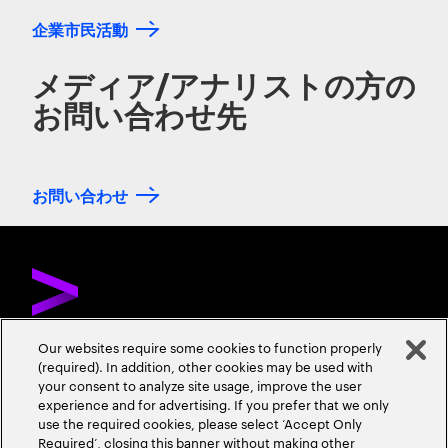
企業市民活動
メディア/アナリストの方の
お問い合わせ先
お問い合わせ
Our websites require some cookies to function properly
(required). In addition, other cookies may be used with
お問い合わせ
採用情報
会社情報
your consent to analyze site usage, improve the user
experience and for advertising. If you prefer that we only
use the required cookies, please select ‘Accept Only
Required’, closing this banner without making other