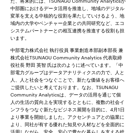
た、将来的には、TSUNAGU Community Analyticsが
中部圏におけるデータ活用を推進し、地域のデジタル
変革を支える中核的な役割を果たしていけるよう、地
域内の大学やベンチャー企業との共同研究など、エコ
システムパートナーとの相互連携を推進する役割も担
います。
中部電力株式会社 執行役員 事業創造本部副本部長 兼
株式会社TSUNAGU Community Analytics 代表取締
役社長 野田 英智 氏は次のように述べています。「中
部電力グループはデータアナリティクスの力で、人と
人、人と社会をつなぐことで、新たな価値をお客様へ
ご提供したいと考えております。なお、TSUNAGU
Community Analyticsは、データの活用を通じて個
人の生活の質向上を実現するとともに、複数の社会イ
ンフラをつなぐ新たなビジネス展開を目的に、4月1日
より事業を開始しました。アクセンチュアとの協業に
より、同社が有する優れた知見や人材などを全面的に
活用しながら、安全、安心で豊かな暮らしを支える総