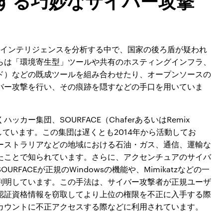
威インテリジェンスを分析する中で、国家の後ろ盾が疑われ
らは「環境寄生型」ツールや共有のホスティングインフラ、
ド）などの既成ツールを組み合わせたり、オープンソースの
バー攻撃を行い、その痕跡を隠すなどの手口を用いていま
ー集団、SOURFACE（ChaferあるいはRemix
跡しています。この集団は遅くとも2014年から活動してお
ーストラリアなどの地域における石油・ガス、通信、運輸な
たことで知られています。さらに、アクセンチュアのサイバ
FACEが正規のWindowsの機能や、Mimikatzなどの一
判明しています。この手法は、サイバー攻撃者が正規ユーザ
認証資格情報を窃取してより上位の権限を不正に入手する際
カウントに不正アクセスする際などに利用されています。