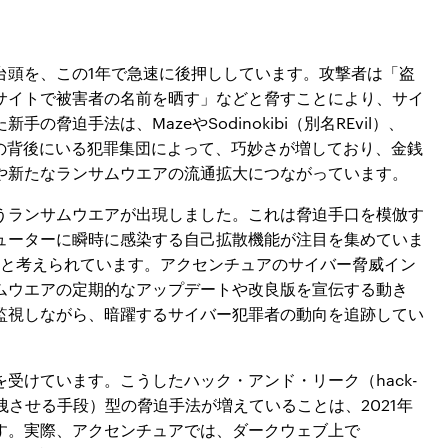
台頭を、この1年で急速に後押ししています。攻撃者は「盗
サイトで被害者の名前を晒す」などと脅すことにより、サイ
脅迫手法は、MazeやSodinokibi（別名REvil）、
ウエアの背後にいる犯罪集団によって、巧妙さが増しており、金銭
や新たなランサムウエアの流通拡大につながっています。
tというランサムウエアが出現しました。これは脅迫手口を模倣す
ューターに瞬時に感染する自己拡散機能が注目を集めていま
あると考えられています。アクセンチュアのサイバー脅威イン
ムウエアの定期的なアップデートや改良版を宣伝する動き
監視しながら、暗躍するサイバー犯罪者の動向を追跡してい
受けています。こうしたハック・アンド・リーク（hack-
漏洩させる手段）型の脅迫手法が増えていることは、2021年
す。実際、アクセンチュアでは、ダークウェブ上で