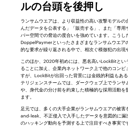
ルの台頭を後押し
ランサムウエアは、より収益性の高い攻撃モデルの
んだデータを公表する」「販売する」、また「専用
バー空間での脅迫の度合いを強めています。こうした新手の
DoppelPaymerといったさまざまなランサム
的な要求が繰り返される中で、相次ぐ模倣犯の出現
このほか、2020年初めには、悪名高いLockBi
ることに加え、企業内ネットワーク上で他のコンピ
すが、LockBitが出回った背景には金銭的利益も
テリジェンスチームでは、ダークウェブ上でランサ
や、身代金の分け前を約束した積極的な採用活動を
ます。
足元では、多くの大手企業がランサムウエアの被害を
and-leak、不正侵入で入手したデータを意図的に
のハッキング動向を予測する上で注目すべき事実で