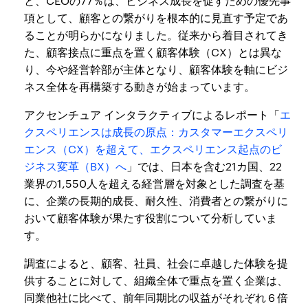
と、CEOの77％は、ビジネス成長を促すための優先事
項として、顧客との繋がりを根本的に見直す予定であ
ることが明らかになりました。従来から着目されてき
た、顧客接点に重点を置く顧客体験（CX）とは異な
り、今や経営幹部が主体となり、顧客体験を軸にビジ
ネス全体を再構築する動きが始まっています。
アクセンチュア インタラクティブによるレポート「
エ
クスペリエンスは成長の原点：カスタマーエクスペリ
エンス（CX）を超えて、エクスペリエンス起点のビ
ジネス変革（BX）へ
」では、日本を含む21カ国、22
業界の1,550人を超える経営層を対象とした調査を基
に、企業の長期的成長、耐久性、消費者との繋がりに
おいて顧客体験が果たす役割について分析していま
す。
調査によると、顧客、社員、社会に卓越した体験を提
供することに対して、組織全体で重点を置く企業は、
同業他社に比べて、前年同期比の収益がそれぞれ６倍