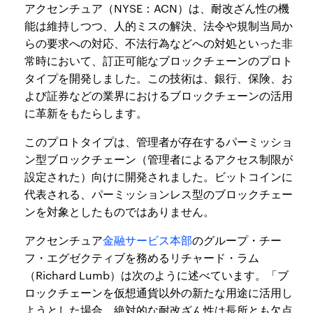
アクセンチュア（NYSE：ACN）は、耐改ざん性の機
能は維持しつつ、人的ミスの解決、法令や規制当局か
らの要求への対応、不法行為などへの対処といった非
常時において、訂正可能なブロックチェーンのプロト
タイプを開発しました。この技術は、銀行、保険、お
よび証券などの業界におけるブロックチェーンの活用
に革新をもたらします。
このプロトタイプは、管理者が存在するパーミッショ
ン型ブロックチェーン（管理者によるアクセス制限が
設定された）向けに開発されました。ビットコインに
代表される、パーミッションレス型のブロックチェー
ンを対象としたものではありません。
アクセンチュア
金融サービス本部
のグループ・チー
フ・エグゼクティブを務めるリチャード・ラム
（Richard Lumb）は次のように述べています。「ブ
ロックチェーンを仮想通貨以外の新たな用途に活用し
ようとした場合、絶対的な耐改ざん性は長所とも欠点