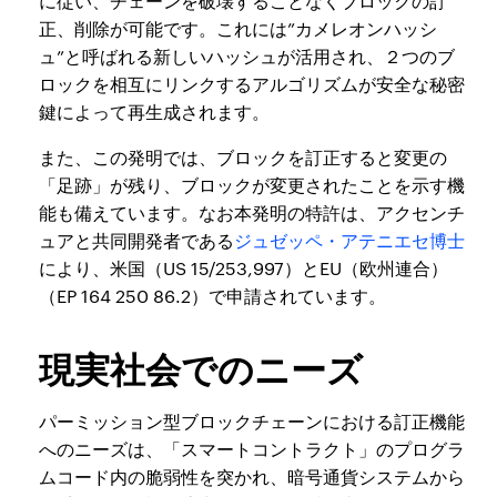
に従い、チェーンを破壊することなくブロックの訂
正、削除が可能です。これには”カメレオンハッシ
ュ”と呼ばれる新しいハッシュが活用され、２つのブ
ロックを相互にリンクするアルゴリズムが安全な秘密
鍵によって再生成されます。
また、この発明では、ブロックを訂正すると変更の
「足跡」が残り、ブロックが変更されたことを示す機
能も備えています。なお本発明の特許は、アクセンチ
ュアと共同開発者である
ジュゼッペ・アテニエセ博士
により、米国（US 15/253,997）とEU（欧州連合）
（EP 164 250 86.2）で申請されています。
現実社会でのニーズ
パーミッション型ブロックチェーンにおける訂正機能
へのニーズは、「スマートコントラクト」のプログラ
ムコード内の脆弱性を突かれ、暗号通貨システムから