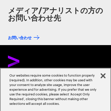
メディア/アナリストの方の
お問い合わせ先
お問い合わせ
Our websites require some cookies to function properly
(required). In addition, other cookies may be used with
お問い合わせ
採用情報
会社情報
your consent to analyze site usage, improve the user
experience and for advertising. If you prefer that we only
use the required cookies, please select ‘Accept Only
Required’, closing this banner without making other
selections will accept all cookies.