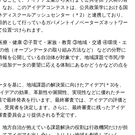
。なお、このアイデアコンテストは、公共政策学における国
ネディスクールアッシュセンター（＊2）と連携しており、
目的として行っているガバメントイノベーターズネットワー
て位置づけられます。
療・健康 ②子育て・家族・教育 ③地域・交通 ④環境・エ
⑦その他（オープンデータの取り組み方法など） などの分野に
情報を公開している自治体が対象です。地域課題で市民/学
や追加データの要望に応える体制にあるかどうかなどの点を
タを基に、地域課題の解決策に向けたアイデア(＊3)を、
アイデアの効果、革新性や展開性、実現性などに優れたチー
査の場で最終発表を行います。最終審査では、アイデアの評価と
上、受賞者を決定します。さらに、最終審査に残ったアイデ
審査委員会より提供される予定です。
、地方自治が抱えている課題解決の役割は行政機関だけが担
してアイデアを出し合い、よりよい地域を創造していく、