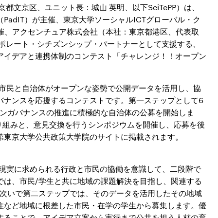
都文京区、ユニット長：城山 英明、以下SciTePP）は、
adIT）が主催、東京大学ソーシャルICTグローバル・ク
共催、アクセンチュア株式会社（本社：東京都港区、代表取
ーポレート・シチズンシップ・パートナーとして支援する、
アイデアと連携体制のコンテスト「チャレンジ！！オープン
、市民と自治体がオープンな姿勢で公開データを活用し、協
バナンスを応援するコンテストです。第一ステップとして6
プンガバナンスの推進に積極的な自治体の公募を開始しま
り組みと、意見交換を行うシンポジウムを開催し、応募を後
第東京大学公共政策大学院のサイトに掲載されます。
、現実に求められる行政と市民の協働を意識して、二段階で
では、市民/学生と共に地域の課題解決を目指し、関連する
。次いで第二ステップでは、そのデータを活用したその地域
住など地域に根差した市民・在学の学生から募集します。優
することで、アイデア立案から実行まで公共を担う人材の育