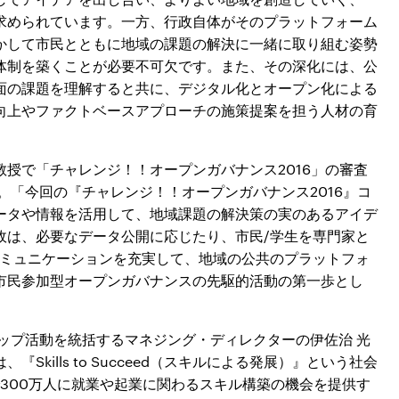
求められています。一方、行政自体がそのプラットフォーム
かして市民とともに地域の課題の解決に一緒に取り組む姿勢
体制を築くことが必要不可欠です。また、その深化には、公
面の課題を理解すると共に、デジタル化とオープン化による
向上やファクトベースアプローチの施策提案を担う人材の育
授で「チャレンジ！！オープンガバナンス2016」の審査
。「今回の『チャレンジ！！オープンガバナンス2016』コ
ータや情報を活用して、地域課題の解決策の実のあるアイデ
政は、必要なデータ公開に応じたり、市民/学生を専門家と
コミュニケーションを充実して、地域の公共のプラットフォ
市民参加型オープンガバナンスの先駆的活動の第一歩とし
ップ活動を統括するマネジング・ディレクターの伊佐治 光
kills to Succeed（スキルによる発展）』という社会
で300万人に就業や起業に関わるスキル構築の機会を提供す