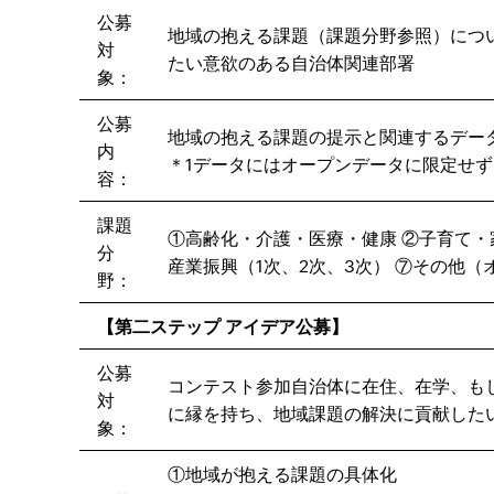
公募
地域の抱える課題（課題分野参照）につ
対
たい意欲のある自治体関連部署
象：
公募
地域の抱える課題の提示と関連するデー
内
＊1データにはオープンデータに限定せ
容：
課題
①高齢化・介護・医療・健康 ②子育て・家
分
産業振興（1次、2次、3次） ⑦その他
野：
【第二ステップ アイデア公募】
公募
コンテスト参加自治体に在住、在学、も
対
に縁を持ち、地域課題の解決に貢献した
象：
①地域が抱える課題の具体化