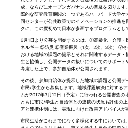
成、ならびにオープンガバナンスの普及を図ります
際的な研究教育機関の一つであるハーバード大学ケ
同センターが公共政策でのイノベーションの推進を
クに、この度初めて日本が参画するプログラムとし
6月1日より公募を開始するのは、①高齢化・介護・医
ネルギー ⑤防災 ⑥産業振興（1次、2次、3次） 
おける地域の課題の提示とそれに関連するデータ・
生と協働し、公開データの扱いについてのサポート
考慮した上で、参加自治体が公開されます。
その後、参加自治体が提示した地域の課題と公開デー
市民/学生から募集します。地域課題解決に対する
ムが2017年3月12日（予定）に行われる公開審
ともに市民/学生と自治体との連携の状況も評価の
アと連携体制には、実現に向けた改善アドバイスが
市民生活がこれまでになく多様化する中においては
うものではありません。市民や学生も自分の問題と