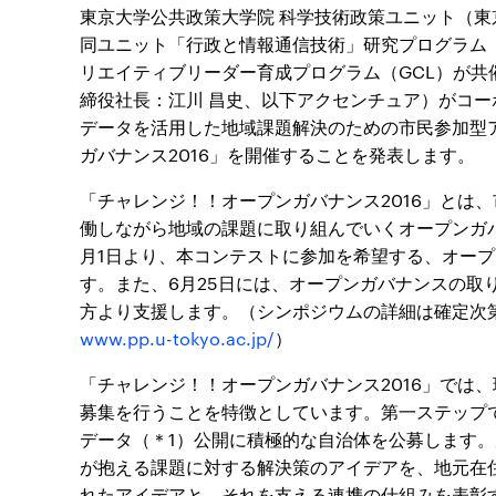
東京大学公共政策大学院 科学技術政策ユニット（東京
同ユニット「行政と情報通信技術」研究プログラム（P
リエイティブリーダー育成プログラム（GCL）が
締役社長：江川 昌史、以下アクセンチュア）がコ
データを活用した地域課題解決のための市民参加型
ガバナンス2016」を開催することを発表します。
「チャレンジ！！オープンガバナンス2016」とは
働しながら地域の課題に取り組んでいくオープンガ
月1日より、本コンテストに参加を希望する、オー
す。また、6月25日には、オープンガバナンスの取
方より支援します。（シンポジウムの詳細は確定次
www.pp.u-tokyo.ac.jp/
）
「チャレンジ！！オープンガバナンス2016」では
募集を行うことを特徴としています。第一ステップ
データ（＊1）公開に積極的な自治体を公募します
が抱える課題に対する解決策のアイデアを、地元在
れたアイデアと、それを支える連携の仕組みを表彰