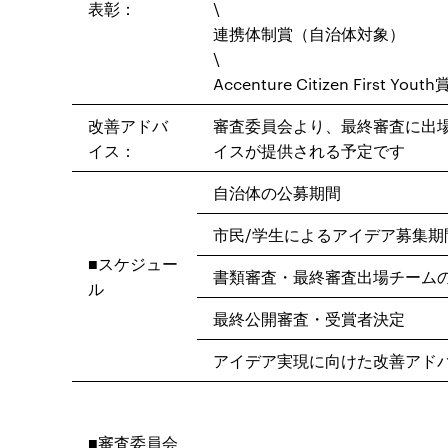
表彰：
\
連携体制賞（自治体対象）
\
Accenture Citizen First Youth
改善アドバ
審査委員会より、最終審査に出
イス：
イスが提供される予定です
自治体の公募期間
市民/学生によるアイデア募集期
■スケジュー
書類審査・最終審査出場チーム
ル
最終公開審査・受賞者決定
アイデア実現に向けた改善アド
■審査委員会