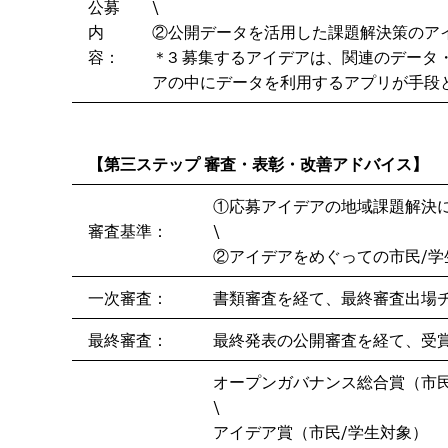
公募
\
内
②公開データを活用した課題解決策のア
容：
＊3 募集するアイデアは、関連のデー
アの中にデータを利用するアプリが手段
【第三ステップ 審査・表彰・改善アドバイス】
①応募アイデアの地域課題解決
審査基準：
\
②アイデアをめぐっての市民/
一次審査：
書類審査を経て、最終審査出場
最終審査：
最終発表の公開審査を経て、受
オープンガバナンス総合賞（市
\
アイデア賞（市民/学生対象）