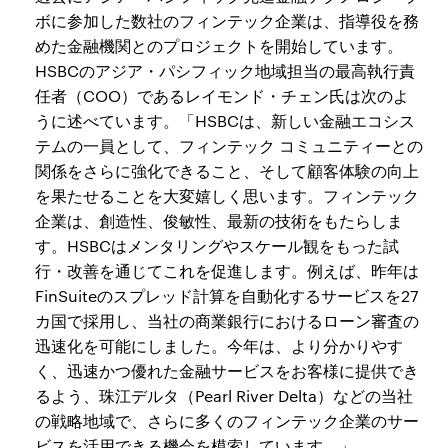
ボに参加した数社のフィンテック企業は、指導役を務
めた金融機関とのプロジェクトを開始しています。
HSBCのアジア・パシフィック地域担当の最高執行責
任者（COO）であるレイモンド・チェン氏は次のよ
うに述べています。「HSBCは、新しい金融エコシス
テムの一員として、フィンテック コミュニティーとの
関係をさらに強化できること、そして顧客体験の向上
を果たせることを大変嬉しく思います。フィンテック
企業は、創造性、俊敏性、最新の技術をもたらしま
す。HSBCはメンタリングやスケール観をもった試
行・改善を通じてこれを促進します。例えば、昨年は
FinSuiteのスプレッド計算を自動化するサービスを27
カ国で採用し、当社の商業銀行におけるローン審査の
迅速化を可能にしました。今年は、より分かりやす
く、迅速かつ優れた金融サービスをお客様に提供でき
るよう、珠江デルタ（Pearl River Delta）などの当社
の戦略地域で、さらに多くのフィンテック企業のサー
ビスを活用できる機会を模索しています。」